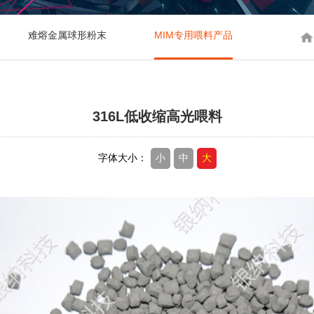
难熔金属球形粉末
MIM专用喂料产品
316L低收缩高光喂料
字体大小：
小
中
大