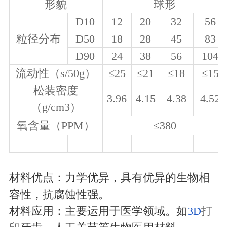
形貌
球形
D10
12
20
32
56
粒径分布
D50
18
28
45
83
D90
24
38
56
104
流动性（
s/50g
）
≤
25
≤
21
≤
18
≤
15
松装密度
3.96
4.15
4.38
4.52
（
g/cm3
）
氧含量（
PPM
）
≤
380
材料优点：力学优异，具有优异的生物相
容性，抗腐蚀性强。
材料应用：主要运用于医学领域。如
3D
打