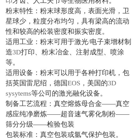
印
牙齿、人工关节等生物医用材料。
粉末特性：粉末球形度高，表面光滑，卫
星球少，粒度分布均匀，具有梁高的流动
性和较高的松装密度和振实密度。
适用工业：粉末可用于激光
/
电子束增材制
造
3D
打印、粉末冶金、注射成型、喷涂
等。
适用设备：粉末可以用于各种打印机，包
括英国雷尼绍，德国
EOS
，美国的
3D
sysytems
等公司的激光融化设备。
制备工艺流程：真空熔炼母合金——真空
感应纯净磨炼——超音速气雾化制粉——
筛分分级——检验包装
包装标准：真空包装或氩气保护包装。