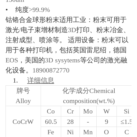
•
纯度
>99.9%
钴铬合金球形粉末适用工业：粉末可用于
激光
/
电子束增材制造
3D
打印、粉末冶金、
注射成型、喷涂等。 适用设备：粉末可以
用于各种打印机，包括英国雷尼绍，德国
EOS
，美国的
3D sysytems
等公司的激光融
化设备。
18900872770
1.
详细信息
牌号
化学成分
Chemical
Alloy
composition(wt.%)
Co
Cr
Mo
W
Si
CoCrW
60.5
28
-
9
≤
1.5
Fe
Ni
Mn
O
C