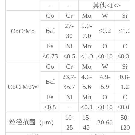
-
-
其他
<1<>
Co
Cr
Mo
W
Si
27-
5.0-
Bal
≤
0.2
≤
1.0
CoCrMo
30
7.0
Fe
Ni
Mn
O
C
≤
0.75
≤
0.5
≤
1.0
≤
0.10
≤
0.35
Co
Cr
Mo
W
Si
23.7-
4.6-
4.9-
0.8-
Bal
CoCrMoW
35.7
5.6
5.9
1.2
Fe
Ni
Mn
O
C
≤
0.5
-
≤
0.1
≤
0.10
≤
0.03
10-
15-
50-
粒径范围（μ
m
）
30-60
25
45
120