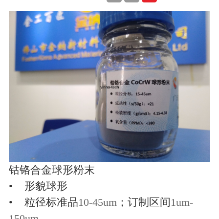
钴铬合金球形粉末
•
形貌球形
•
粒径标准品
10-45um
；订制区间
1um-
150um